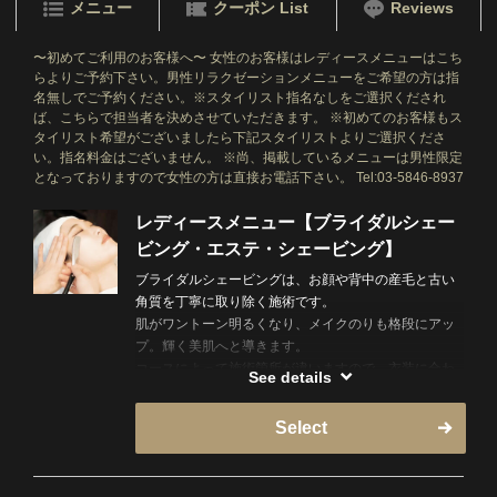
メニュー
クーポン List
Reviews
〜初めてご利用のお客様へ〜 女性のお客様はレディースメニューはこち
らよりご予約下さい。男性リラクゼーションメニューをご希望の方は指
名無しでご予約ください。※スタイリスト指名なしをご選択くだされ
ば、こちらで担当者を決めさせていただきます。 ※初めてのお客様もス
タイリスト希望がございましたら下記スタイリストよりご選択くださ
い。指名料金はございません。 ※尚、掲載しているメニューは男性限定
となっておりますので女性の方は直接お電話下さい。 Tel:03-5846-8937
レディースメニュー【ブライダルシェー
ビング・エステ・シェービング】
ブライダルシェービングは、お顔や背中の産毛と古い
角質を丁寧に取り除く施術です。
肌がワントーン明るくなり、メイクのりも格段にアッ
プ。輝く美肌へと導きます。
コースによって施術箇所が違いますので、衣装に合わ
See details
せたコースを選択してください。
Select
※女性スタッフの指名は出来ません。当日、即時予約
の場合ネットが×でもお電話でご案内できる可能性がご
ざいますので直接お電話下さい！