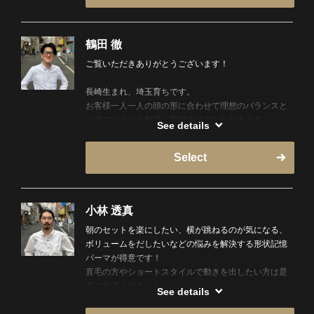
鶴田 徹
ご覧いただきありがとうございます！
長崎生まれ、埼玉育ちです。
お客様一人一人の頭の形に合わせて理想のバランスと
ヘアスタイルを相談、提供させていただきます。
See details
スーツに合うスタイルを始め、様々なシーンに合わせ
たカットもお任せください。
Select
こんな見た目ですがフェードカットもバッチリお任せ
ください！
趣味は楽器演奏と読書です。
小林 透真
最近は岩盤浴にもハマってます。
朝のセットを楽にしたい、横が跳ねるのが気になる、
ボリュームをだしたいなどの悩みを解決する形状記憶
是非悩み等なんでもお聞かせください。
パーマが得意です！
よろしくお願いします。
直毛の方やショートスタイルで動きを出したい方は是
非ご相談ください！！
See details
お客様に満足していただけるよう120%の技術を提供い
たします！！