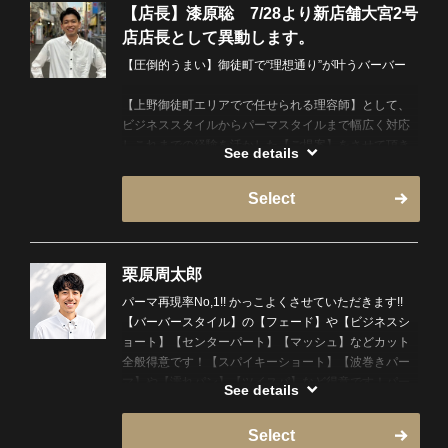
TEL:03-5846-8937
【店長】漆原聡 7/28より新店舗大宮2号
店店長として異動します。
【圧倒的うまい】御徒町で“理想通り”が叶うバーバー
【上野御徒町エリアでで任せられる理容師】として、
ビジネススタイルからパーマスタイルまで幅広く対応
しこれまでの経験を活かした【ご提案】をさせて頂き
See details
ます。お客様の悩みに合った【技術】【接客】を心が
け必ずかっこよくし、祖父から続く3代目理容師とし
Select
て、床屋魂を胸に皆様が【指名して良かった】と思っ
て頂けるように全力で努めます。
【経歴】
栗原周太郎
・2020年3月に入社し研修
パーマ再現率No,1!! かっこよくさせていただきます!!
・2022年から約2年間ヒロ銀座バーバーショップ新宿
【バーバースタイル】の【フェード】や【ビジネスシ
店で幹部を務め
ョート】【センターパート】【マッシュ】などカット
・2024年8月より銀座本店副店長を経験
全般得意です！【スパイキーショート】【波巻きパー
・2025年6月からヒロ銀座御徒町店長に就任
マ】や【濡れパン】【ツイスパ】など得意です！パー
See details
マを考えているなら是非ご指名お願いします！
まだまだ上を目指します！是非僕に一度お任せくださ
い！
Select
ご来店心よりお待ちしております！