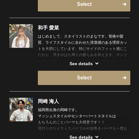
Select
和手 愛菜
はじめまして、スタイリストのまなです。骨格や髪
質、ライフスタイルに合わせた清潔感のある理容カッ
トを大切にしています。特にサイドのフィット感にこ
だわり、浮きやはち周りの膨らみを抑えます。マンツ
ーマン施術で、シェービングやフェイスマッサージも
See details
得意です。自分のための癒し時間、ぜひお任せくださ
い。
Select
岡崎 海人
福岡県出身の岡崎です。
マッシュスタイルやセンターパートスタイルは
もちろんのことパーマも大得意です！！
流行りのツイストスパイラルや波巻きパーマも一度お
任せください！！
See details