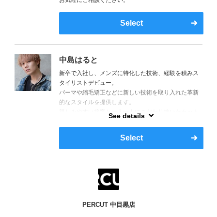
お気軽にご相談ください。
Select
中島はると
新卒で入社し、メンズに特化した技術、経験を積みス
タイリストデビュー。
パーマや縮毛矯正などに新しい技術を取り入れた革新
的なスタイルを提供します。
親しみやすい接客と一人一人にこだわり抜いたカット
See details
でお客様をお待ちしております。
生年月日 2000年7月13日
Select
出身 岐阜県各務原市
趣味 お酒、食、スノボ
好きな食べ物 生牡蠣、ミノ、せんまい
初恋 小学校3年生
PERCUT 中目黒店