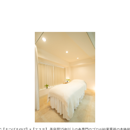
【まつげまゆげ】×【エステ】 美容歴15年以上の各専門のプロが結果重視の本格