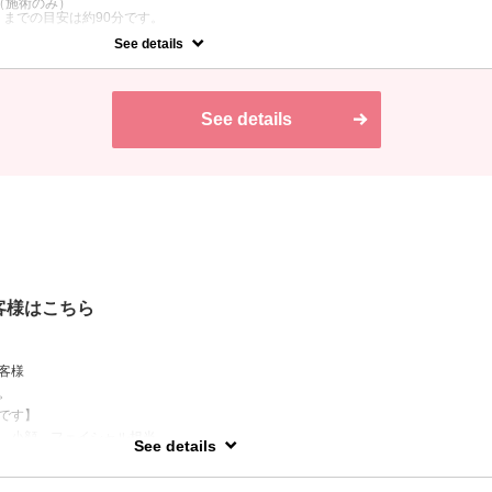
（施術のみ）
までの目安は約90分です。
See details
骨リンパを押し伸ばしリンパ節をひらく。首頭をリラックスマッサー
手技でシャキッとリフトアップ♪眼精疲労/脳疲労/頭痛/肩こり/首コ
眠改善
See details
客様はこちら
客様
。
制です】
、小顔、フェイシャル担当
See details
小顔、ボディ、ヘッドマッサージ担当。