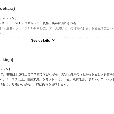
uehara)
ティシャン】
センス、CIDESCOアロマセラピー資格、美容師免許を保有。
つげ・眉毛・フェイシャルを中心に、お一人おひとりの骨格や肌質、お顔立ちに合わ
す。
らない美しい肌づくりや、印象を左右する目元デザインが得意です。年齢とともに
See details
い、無理なく続けられる美容をご提案いたします。
エクステ・眉毛・小顔ケア・肌質改善フェイシャルを担当。美容のお悩みや理想の
ご相談ください。
kinjo)
シャン】
8年。現在は浪越指圧専門学校で学びながら、美容と健康の両面からお顔とお身体を
す。「エステ以上、治療未満」をモットーに、小顔、肌質改善、ボディケア、ヘッ
悩みに寄り添いながら、一緒に改善を目指します。