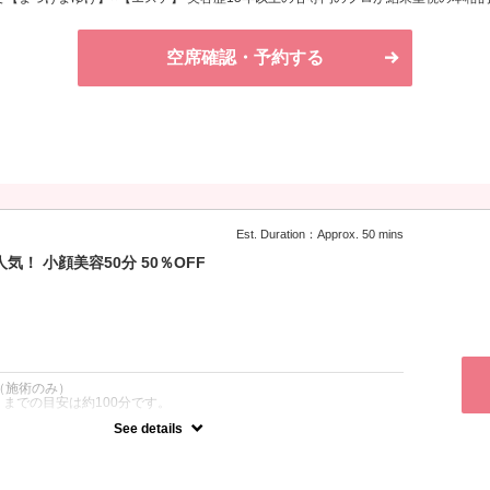
空席確認・予約する
Est. Duration：Approx. 50 mins
！ 小顔美容50分 50％OFF
：
（施術のみ）
までの目安は約100分です。
See details
リジナル技術！！！独自のテクニックで顔の土台となる頭や首の歪みを整
左右差を整える。カウンセリング→調整の度に鏡チェック→終了。お
！