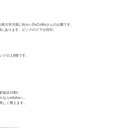
殖大学方面に向かいDoCoMoさんのお隣です。
階にあります。ピンクのドアが目印。
ンクの上8階です。
駅徒歩10秒）
らmiishaへ。
美しく整えます。