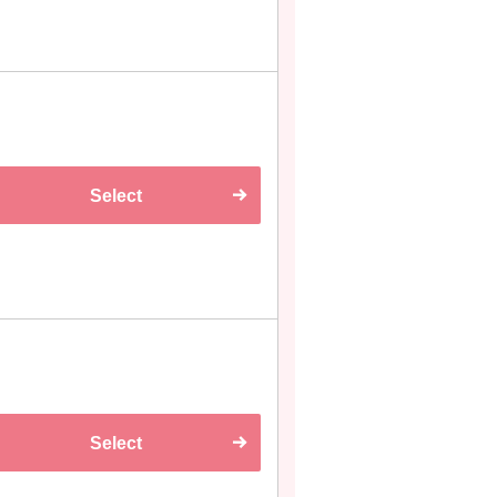
Select
Select