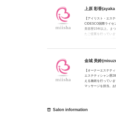
上原 彩香(ayaka 
【アイリスト・エステ
CIDESCO国際ライ
美容歴15年以上。ま
たご提案を行っていま
ファンデーションに頼
化するお悩みに寄り添
まつげパーマ・まつげ
メージなど、お気軽に
金城 美鈴(misuzu 
【オーナーエステティ
エステティシャン歴2
える施術を行っていま
マッサージを担当。お
Salon information