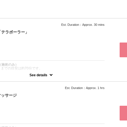
Est. Duration：Approx. 30 mins
「テラボーラー」
：
（施術のみ）
までの目安は約70分です。
See details
トレケア！これは上がると大人気です☆たるみ改善、むくみ改善！ マ
表情筋を呼び起こしリフトアップ♪ 口角が上がり笑顔美人へ グググ
Est. Duration：Approx. 1 hrs
ニング！
マッサージ
：