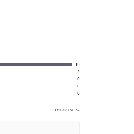
19
2
0
0
0
Female / 50-54