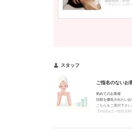
施術時間：60分
ご来店からお帰り
クーポンについて
腋窩リンパ、鎖
ジと痛気持ちいい
リ/血流改善/不
スタッフ
ご指名のないお
初めてのお客様
日程を優先されたいお
こちらをご選択下さい
【miishaは一部担当
上原→まつげ、まゆげ
金城→フェイシャル、