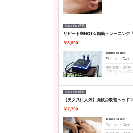
初めてのお客様
リピート率NO1☆顔筋トレーニング
￥8,800
Terms of use
Expiration Date
施術時間：30分
ご来店からお帰り
クーポンについて
見てて楽しい筋
スクで隠れていた
初めてのお客様
ッと顔筋トレー
【男女共に人気】脳疲労改善ヘッド
￥7,700
Terms of use
Expiration Date