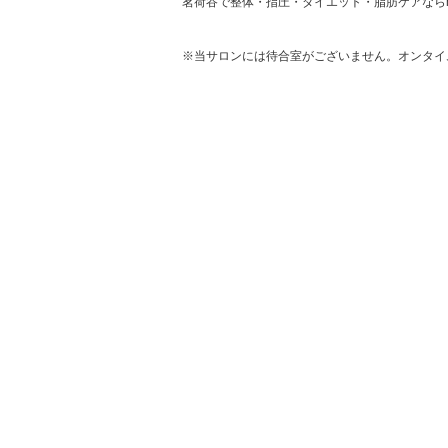
茗荷谷で整体・指圧・ダイエット・脂肪ケアならmi
※当サロンには待合室がございません。オンタイ