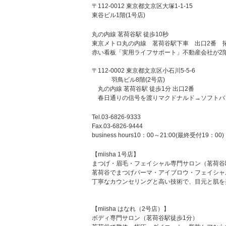
〒112-0012 東京都文京区大塚1-1-15
東谷ビル1階(1号店)
丸の内線 茗荷谷駅 徒歩10秒
東京メトロ丸の内線 茗荷谷駅下車 出口2番 拓
赤い看板「実用ライフサポート」不動産会社が2
〒112-0002 東京都文京区小石川5-5-6
羽鳥ビル8階(2号店)
丸の内線 茗荷谷駅 徒歩1分 出口2番
春日通りの信号を渡りマクドナルド→ソフトバ
Tel.03-6826-9333
Fax.03-6826-9444
business hours10：00～21:00(最終受付19：00)
【miisha 1号店】
まつげ・眉毛・フェイシャル専門サロン（茗荷谷
茗荷谷でまつげパーマ・アイブロウ・フェイシャルな
丁寧なカウンセリングと高い技術で、目元と肌を
【miisha はなれ（2号店）】
ボディ専門サロン（茗荷谷駅徒歩1分）