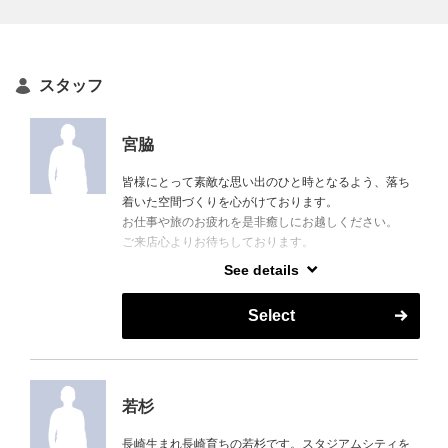
スタッフ
宮脇
皆様にとって素敵な思い出のひと時となるよう、落ち
着いた空間づくりを心がけております。
お仕事や旅のお疲れを是非癒しにお越しください。
ご来店心よりお待ちしております。
See details
We strive to create a calm and relaxing space so that
every visit becomes a special and memorable moment
Select
for our guests.
Please come and relax with us to ease the fatigue from
your work or travels.
We sincerely look forward to welcoming you.
若杉
長崎生まれ長崎育ちの若杉です。スタジアムシティを