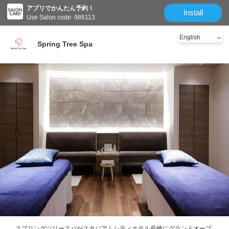
アプリでかんたん予約！
クーポン
メニュー
スタッフ
Salon information
Reviews
Install
Use Salon code: 986113
Spring Tree Spa
スプリングツリースパがスタジアムシティホテル長崎にグランドオープ