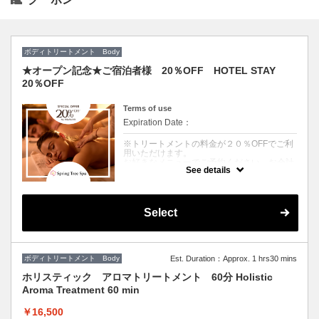
ボディトリートメント Body
★オープン記念★ご宿泊者様 20％OFF HOTEL STAY
20％OFF
Terms of use
Expiration Date：
※トリートメントの料金が２０％OFFでご利
用いただけます。
お好きなメニューでご予約ください。お会計
See details
時に割引させていただきます。
※販売商品は対象外でございます。ご了承く
ださいませ。
Select
*You can enjoy a 20% discount on treatment
fees.
Please make a reservation for the menu of
your choice. The discount will be applied at
ボディトリートメント Body
Est. Duration：Approx. 1 hrs30 mins
the time of payment.
ホリスティック アロマトリートメント 60分 Holistic
*This does not apply to sales items. Thank
Aroma Treatment 60 min
you for your understanding.
￥16,500