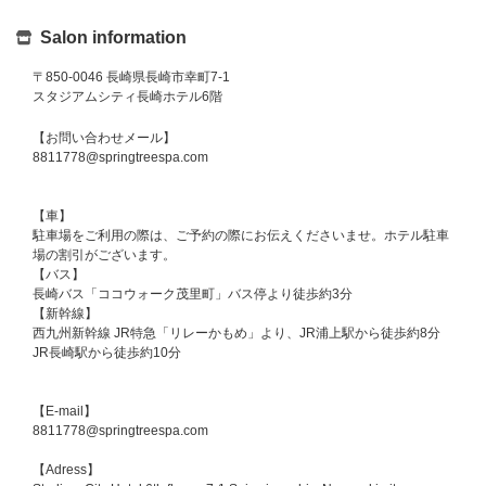
Salon information
〒850-0046 長崎県長崎市幸町7-1
スタジアムシティ長崎ホテル6階
【お問い合わせメール】
8811778@springtreespa.com
【車】
駐車場をご利用の際は、ご予約の際にお伝えくださいませ。ホテル駐車
場の割引がございます。
【バス】
長崎バス「ココウォーク茂里町」バス停より徒歩約3分
【新幹線】
西九州新幹線 JR特急「リレーかもめ」より、JR浦上駅から徒歩約8分
JR長崎駅から徒歩約10分
【E-mail】
8811778@springtreespa.com
【Adress】