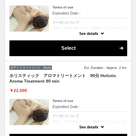
クーポンについて
Terms of use
★オープン記念★ご宿泊者様は全メニュー２
Expiration Date：
０％の思い出に♪
クーポンについて
温泉の心地よさとセラピストのトリートメン
トで、深いリラクゼーションをご体感くださ
長崎 五島の椿オイルと国産ライスオイルが
い。
お肌をしっとりと滑らかに保ちます。その日
See details
ペアルームもご用意しております。大切な方
のお客様のご体調に合わせた豊かな香りと優
とのご旅行の思い出に♪
しいストロークは、深く心地よいリラクゼー
ションへと導きます。
※こちらのクーポンは選択できません。
Select
Camellia oil from Goto, Nagasaki and
ご希望のコースの備考欄にご宿泊者様である
domestic rice oil will keep your skin moist
旨をご記載いただくか、当日セラピストにお
and smooth. The rich fragrance and gentle
伝えくださいませ。
strokes tailored to your physical condition on
that day will lead you to a deep and
All guests staying at the hotel can enjoy a
ボディトリートメント Body
comfortable relaxation.
Est. Duration：Approx. 2 hrs
20% discount on all menu items. Please
present your room key when paying.
ホリスティック アロマトリートメント 90分 Holistic
Aroma Treatment 90 min
￥22,000
Terms of use
Expiration Date：
クーポンについて
長崎 五島の椿オイルと国産ライスオイルが
お肌をしっとりと滑らかに保ちます。その日
See details
のお客様のご体調に合わせた豊かな香りと優
しいストロークは、深く心地よいリラクゼー