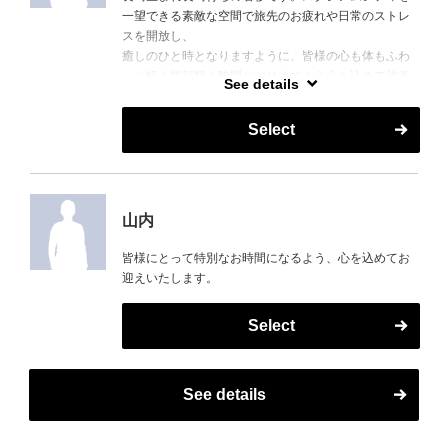
一望できる素敵な空間で旅先のお疲れや日常のストレ
スを開放し、
癒しのひと時となりますように、皆様の心も体もふわ
っと軽く笑顔輝く時間となりますよう心を込めて施術
See details
致します。
ご相談・ご要望あればお気軽にお申し付けくださいま
Select
せ。皆様のお越しを心からお待ちしております。
My name is Wakasugi, born and raised in Nagasaki.
In our beautiful space overlooking Stadium City, we
invite you to release the fatigue of your travels and the
山内
stresses of everyday life.
With heartfelt care, I provide each treatment in the
皆様にとって特別なお時間になるよう、心を込めてお
hope that your time with us will gently lighten both your
迎えいたします。
body and mind, leaving you relaxed and smiling.
Please feel free to let us know if you have any
Select
requests or concerns.
We sincerely look forward to welcoming you.
See details