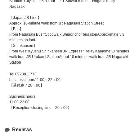
Stadium City Hotel 6th floor 7-1 Saiwai-machi Nagasaki-city
Nagasaki
【Japan JR Line】
Approx. 10-minute walk from JR Nagasaki Station Street
【Bus】
From Nagasaki Bus “Cocowalk Shigoricho” bus stopApproximately 3
minutes on foot.
【Shinkansen】
From West Kyushu Shinkansen JR Express “Relay Kamome”,8 minutes
walk from JR Urakami StationAbout 10 minutes walk from JR Nagasaki
Station
Tel.0928811778
business hours11:00～22：00
【受付終了20：00】
Business hours
11:00-22:00
【Reception closing time 20：00】
Reviews